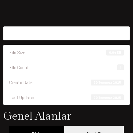
File Size
0.04 KB
File Count
1
Create Date
20 Temmuz 2025
Last Updated
20 Temmuz 2025
Genel Alanlar