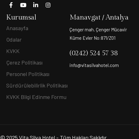
Kurumsal
Manavgat / Antalya
Anasayfa
Çenger mah. Çenger Mücavir
Küme Evler No:871/Z01
Odalar
KVKK
(0242) 524 57 38
Çerez Politikası
info@vitasilvahotel.com
Personel Politikası
Sürdürülebilirlik Politikası
KVKK Bilgi Edinme Formu
© 2025
Vita Silva Hotel
- Tüm Hakları Saklıdır.