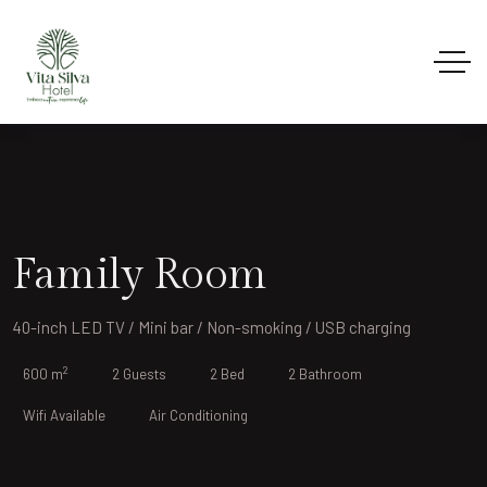
Family Room
40-inch LED TV / Mini bar / Non-smoking / USB charging
2
600 m
2 Guests
2 Bed
2 Bathroom
Wifi Available
Air Conditioning